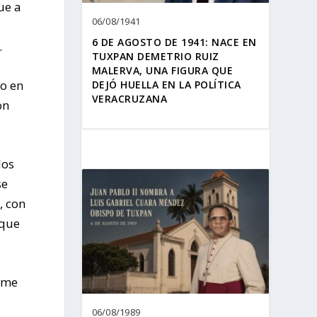
ue a
06/08/1941
6 DE AGOSTO DE 1941: NACE EN
.
TUXPAN DEMETRIO RUIZ
MALERVA, UNA FIGURA QUE
do en
DEJÓ HUELLA EN LA POLÍTICA
VERACRUZANA
on
los
se
, con
 que
rame
06/08/1989