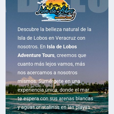
Descubre la belleza natural de la
Isla de Lobos en Veracruz con
nosotros. En
Isla de Lobos
Adventure Tours
, creemos que
cuanto más lejos vamos, más
nos acercamos a nosotros
mismos. Sumérgete en una
experiencia única, donde el mar
te espera con sus arenas blancas
y aguas cristalinas en las playas