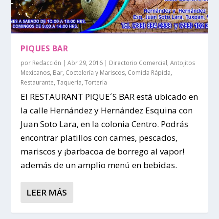
PIQUES BAR
por
Redacción
|
Abr 29, 2016
|
Directorio Comercial
,
Antojitos
Mexicanos
,
Bar
,
Coctelería y Mariscos
,
Comida Rápida
,
Restaurante
,
Taquería
,
Tortería
El RESTAURANT PIQUE´S BAR está ubicado en
la calle Hernández y Hernández Esquina con
Juan Soto Lara, en la colonia Centro. Podrás
encontrar platillos con carnes, pescados,
mariscos y ¡barbacoa de borrego al vapor!
además de un amplio menú en bebidas.
LEER MÁS