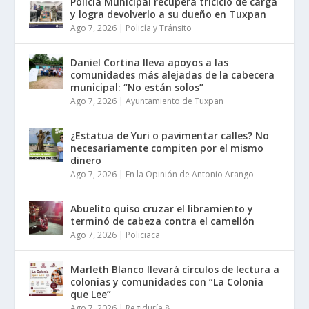
Policía Municipal recupera triciclo de carga
y logra devolverlo a su dueño en Tuxpan
Ago 7, 2026
|
Policía y Tránsito
Daniel Cortina lleva apoyos a las
comunidades más alejadas de la cabecera
municipal: “No están solos”
Ago 7, 2026
|
Ayuntamiento de Tuxpan
¿Estatua de Yuri o pavimentar calles? No
necesariamente compiten por el mismo
dinero
Ago 7, 2026
|
En la Opinión de Antonio Arango
Abuelito quiso cruzar el libramiento y
terminó de cabeza contra el camellón
Ago 7, 2026
|
Policiaca
Marleth Blanco llevará círculos de lectura a
colonias y comunidades con “La Colonia
que Lee”
Ago 7, 2026
|
Regiduría 8