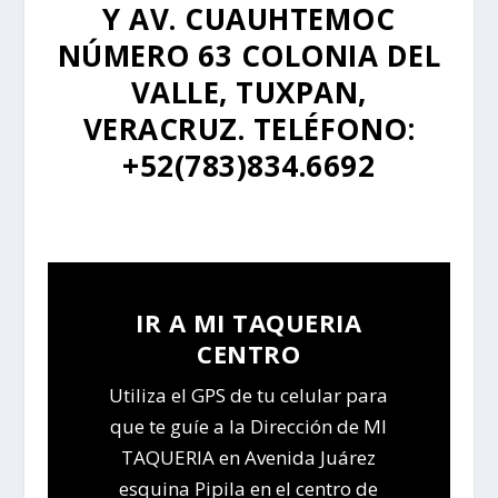
Y AV. CUAUHTEMOC
NÚMERO 63 COLONIA DEL
VALLE, TUXPAN,
VERACRUZ. TELÉFONO:
+52(783)834.6692
IR A MI TAQUERIA
CENTRO
Utiliza el GPS de tu celular para
que te guíe a la Dirección de MI
TAQUERIA en Avenida Juárez
esquina Pipila en el centro de