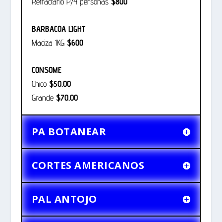
Refractario P/4 personas
$800
BARBACOA LIGHT
Maciza 1KG
$600
CONSOME
Chico
$50.00
Grande
$70.00
PA BOTANEAR
CORTES AMERICANOS
PAL ANTOJO