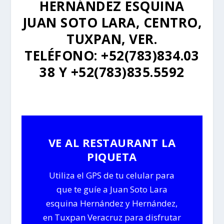
HERNÁNDEZ ESQUINA
JUAN SOTO LARA, CENTRO,
TUXPAN, VER.
TELÉFONO: +52
(783)834.03
38 Y +52(783)835.5592
VE AL RESTAURANT LA
PIQUETA
Utiliza el GPS de tu celular para
que te guíe a Juan Soto Lara
esquina Hernández y Hernández,
en Tuxpan Veracruz para disfrutar