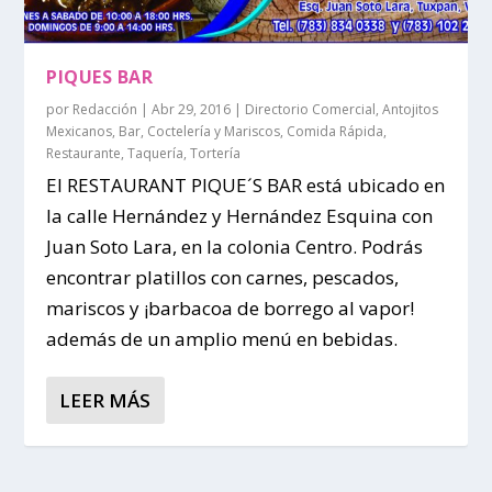
PIQUES BAR
por
Redacción
|
Abr 29, 2016
|
Directorio Comercial
,
Antojitos
Mexicanos
,
Bar
,
Coctelería y Mariscos
,
Comida Rápida
,
Restaurante
,
Taquería
,
Tortería
El RESTAURANT PIQUE´S BAR está ubicado en
la calle Hernández y Hernández Esquina con
Juan Soto Lara, en la colonia Centro. Podrás
encontrar platillos con carnes, pescados,
mariscos y ¡barbacoa de borrego al vapor!
además de un amplio menú en bebidas.
LEER MÁS