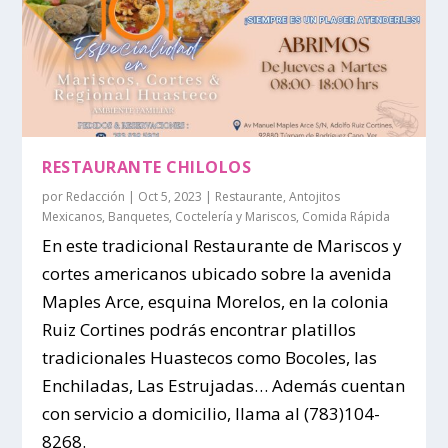
RESTAURANTE CHILOLOS
por
Redacción
|
Oct 5, 2023
|
Restaurante
,
Antojitos
Mexicanos
,
Banquetes
,
Coctelería y Mariscos
,
Comida Rápida
En este tradicional Restaurante de Mariscos y
cortes americanos ubicado sobre la avenida
Maples Arce, esquina Morelos, en la colonia
Ruiz Cortines podrás encontrar platillos
tradicionales Huastecos como Bocoles, las
Enchiladas, Las Estrujadas… Además cuentan
con servicio a domicilio, llama al (783)104-
8268.