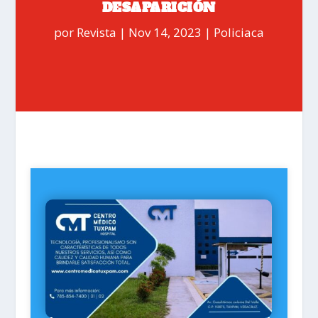
DESAPARICIÓN
por
Revista
|
Nov 14, 2023
|
Policiaca