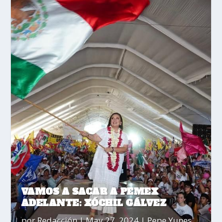
VAMOS A SACAR A PEMEX
ADELANTE: XÓCHIL GÁLVEZ
por
Redacción
|
May 27, 2024
|
Pepe Yunes