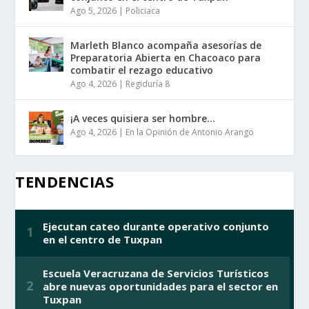
Ago 5, 2026
|
Policiaca
Marleth Blanco acompaña asesorías de
Preparatoria Abierta en Chacoaco para
combatir el rezago educativo
Ago 4, 2026
|
Regiduría 8
¡A veces quisiera ser hombre…
Ago 4, 2026
|
En la Opinión de Antonio Arango
TENDENCIAS