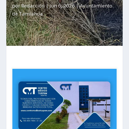
por
Redacción
|
Jun 6, 2026
|
Ayuntamiento
de Tamiahua