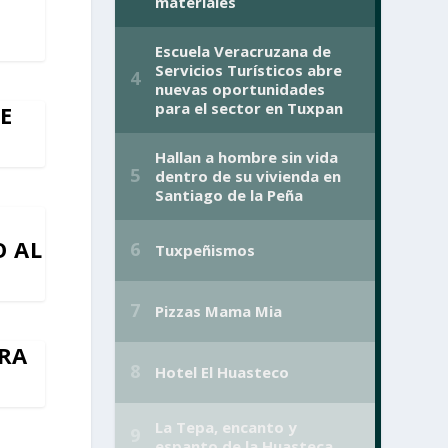
E
O AL
URA