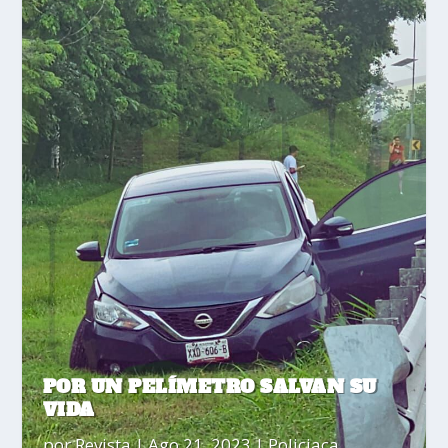
POR UN PELÍMETRO SALVAN SU
VIDA
por
Revista
|
Ago 21, 2023
|
Policiaca