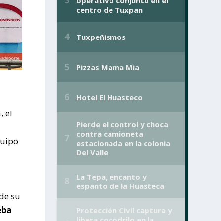
, el
quipo
 de su
eba