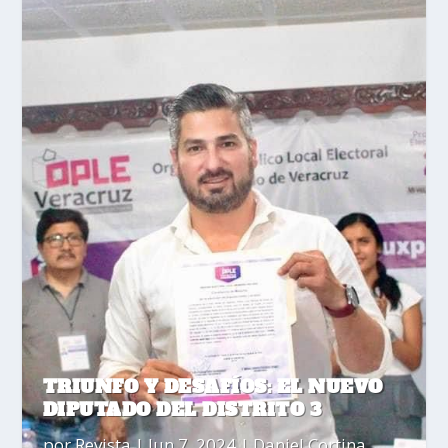
TRIUNFO Y DESAFÍOS: EL NUEVO
DIPUTADO DEL DISTRITO 3
por
Revista
|
Jun 7, 2024
|
Daniel Cortina