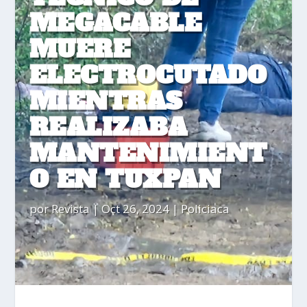
MEGACABLE
MUERE
ELECTROCUTADO
MIENTRAS
REALIZABA
MANTENIMIENT
O EN TUXPAN
por
Revista
|
Oct 26, 2024
|
Policiaca