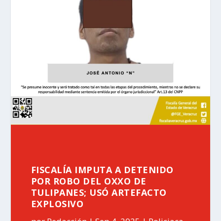
FISCALÍA IMPUTA A DETENIDO
POR ROBO DEL OXXO DE
TULIPANES; USÓ ARTEFACTO
EXPLOSIVO