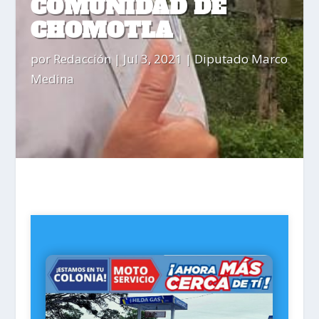
COMUNIDAD DE
CHOMOTLA
por
Redacción
|
Jul 3, 2021
|
Diputado Marco
Medina