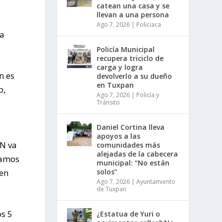
catean una casa y se
llevan a una persona
Ago 7, 2026
|
Policiaca
la
Policía Municipal
recupera triciclo de
carga y logra
n es
devolverlo a su dueño
en Tuxpan
o,
Ago 7, 2026
|
Policía y
Tránsito
Daniel Cortina lleva
apoyos a las
AN va
comunidades más
alejadas de la cabecera
vamos
municipal: “No están
 en
solos”
Ago 7, 2026
|
Ayuntamiento
de Tuxpan
os 5
¿Estatua de Yuri o