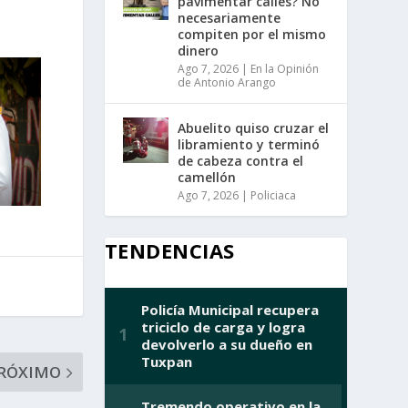
pavimentar calles? No
necesariamente
compiten por el mismo
dinero
Ago 7, 2026
|
En la Opinión
de Antonio Arango
Abuelito quiso cruzar el
libramiento y terminó
de cabeza contra el
camellón
Ago 7, 2026
|
Policiaca
TENDENCIAS
RÓXIMO