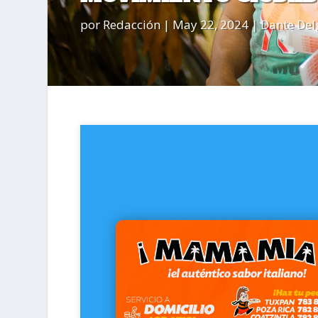
por
Redacción
|
May 22, 2024
|
Dante De