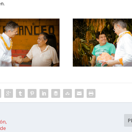
n.
P
ón,
 de