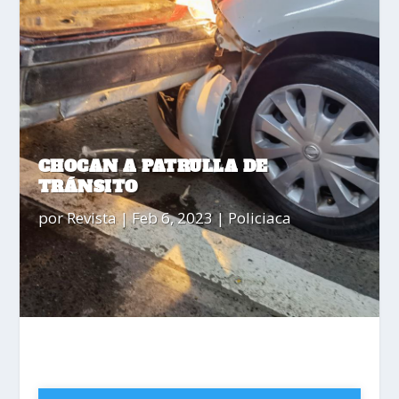
CHOCAN A PATRULLA DE
TRÁNSITO
por
Revista
|
Feb 6, 2023
|
Policiaca