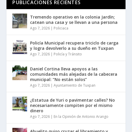
PUBLICACIONES RECIENTES
Tremendo operativo en la colonia Jardín;
catean una casa y se llevan a una persona
Ago 7, 2026
|
Policiaca
Policía Municipal recupera triciclo de carga
y logra devolverlo a su dueño en Tuxpan
Ago 7, 2026
|
Policía y Tránsito
Daniel Cortina lleva apoyos a las
comunidades más alejadas de la cabecera
municipal: “No están solos”
Ago 7, 2026
|
Ayuntamiento de Tuxpan
¿Estatua de Yuri o pavimentar calles? No
necesariamente compiten por el mismo
dinero
Ago 7, 2026
|
En la Opinión de Antonio Arango
Abuelito quiso cruzar el libramiento y