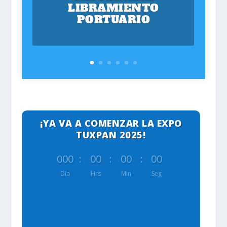
LIBRAMIENTO
PORTUARIO
¡YA VA A COMENZAR LA EXPO
TUXPAN 2025!
000
:
00
:
00
:
00
Día
Hrs
Min
Seg