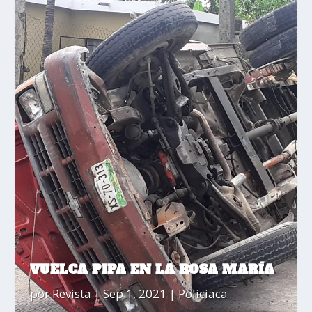
VUELCA PIPA EN LA ROSA MARÍA
por
Revista
|
Sep 1, 2021
|
Policiaca