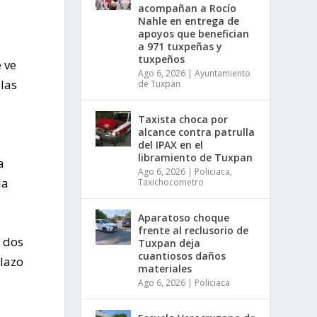
acompañan a Rocío
Nahle en entrega de
apoyos que benefician
a 971 tuxpeñas y
tuxpeños
 ve
Ago 6, 2026
|
Ayuntamiento
 las
de Tuxpan
Taxista choca por
alcance contra patrulla
del IPAX en el
libramiento de Tuxpan
a
Ago 6, 2026
|
Policiaca
,
la
Taxichocometro
Aparatoso choque
frente al reclusorio de
 dos
Tuxpan deja
cuantiosos daños
plazo
materiales
Ago 6, 2026
|
Policiaca