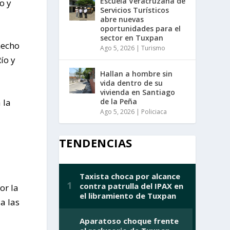
Escuela Veracruzana de
o y
Servicios Turísticos
abre nuevas
oportunidades para el
sector en Tuxpan
hecho
Ago 5, 2026
|
Turismo
ío y
Hallan a hombre sin
vida dentro de su
vivienda en Santiago
de la Peña
 la
Ago 5, 2026
|
Policiaca
TENDENCIAS
or la
a las