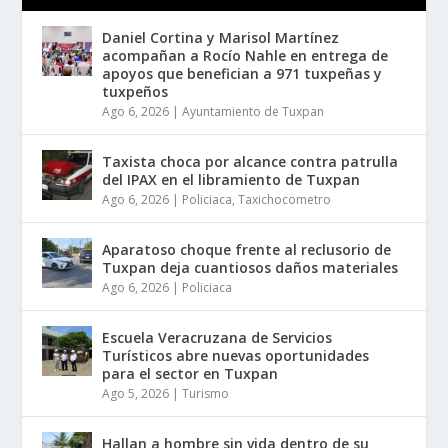
Daniel Cortina y Marisol Martínez
acompañan a Rocío Nahle en entrega de
apoyos que benefician a 971 tuxpeñas y
tuxpeños
Ago 6, 2026
|
Ayuntamiento de Tuxpan
Taxista choca por alcance contra patrulla
del IPAX en el libramiento de Tuxpan
Ago 6, 2026
|
Policiaca
,
Taxichocometro
Aparatoso choque frente al reclusorio de
Tuxpan deja cuantiosos daños materiales
Ago 6, 2026
|
Policiaca
Escuela Veracruzana de Servicios
Turísticos abre nuevas oportunidades
para el sector en Tuxpan
Ago 5, 2026
|
Turismo
Hallan a hombre sin vida dentro de su