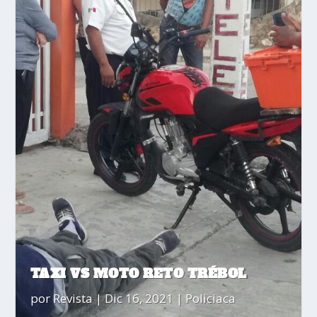
TAXI VS MOTO RETO TRÉBOL
por
Revista
|
Dic 16, 2021
|
Policiaca