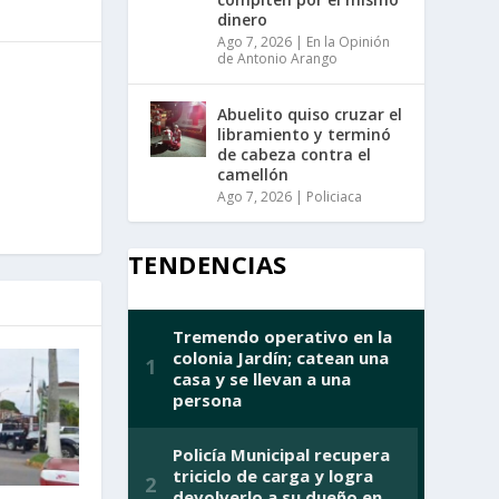
dinero
Ago 7, 2026
|
En la Opinión
de Antonio Arango
Abuelito quiso cruzar el
libramiento y terminó
de cabeza contra el
camellón
Ago 7, 2026
|
Policiaca
TENDENCIAS