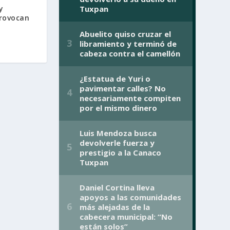
y
rovocan