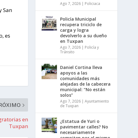
Ago 7, 2026
|
Policiaca
y San
Policía Municipal
recupera triciclo de
carga y logra
o, es
devolverlo a su dueño
en Tuxpan
Ago 7, 2026
|
Policía y
Tránsito
Daniel Cortina lleva
apoyos a las
comunidades más
alejadas de la cabecera
municipal: “No están
solos”
Ago 7, 2026
|
Ayuntamiento
RÓXIMO
de Tuxpan
gratorias en
¿Estatua de Yuri o
Tuxpan
pavimentar calles? No
necesariamente
compiten por el mismo