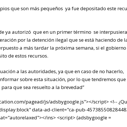
pios que son más pequeños ya fue depositado este recu
lde ya autorizó que en un primer término se interpusier
deración por la detención ilegal que se está haciendo de l
nterpuesto a más tardar la próxima semana, si el gobierno
ito de estos recursos.
uación a las autoridades, ya que en caso de no hacerlo,
informar sobre esta situación, por lo que tendremos que
 para que sea resuelto a la brevedad”
cation.com/pagead/js/adsbygoogle.js"></script> <!-- ¿Qu
="display:block" data-ad-client="ca-pub-4573855082844
t="autorelaxed"></ins> <script> (adsbygoogle =