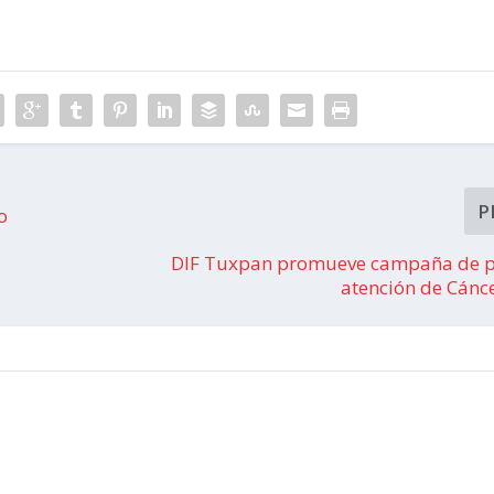
P
o
DIF Tuxpan promueve campaña de p
atención de Cán