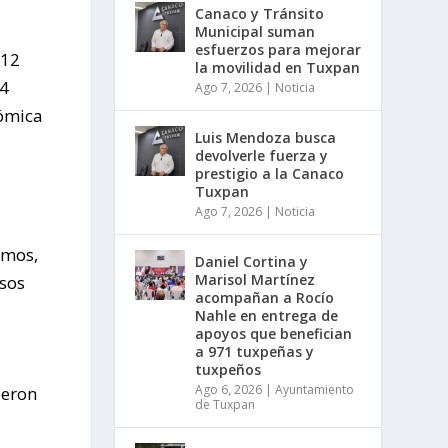
Canaco y Tránsito
Municipal suman
esfuerzos para mejorar
 12
la movilidad en Tuxpan
 4
Ago 7, 2026
|
Noticia
nómica
Luis Mendoza busca
devolverle fuerza y
prestigio a la Canaco
Tuxpan
Ago 7, 2026
|
Noticia
umos,
Daniel Cortina y
Marisol Martínez
esos
acompañan a Rocío
Nahle en entrega de
apoyos que benefician
a 971 tuxpeñas y
tuxpeños
Ago 6, 2026
|
Ayuntamiento
ueron
de Tuxpan