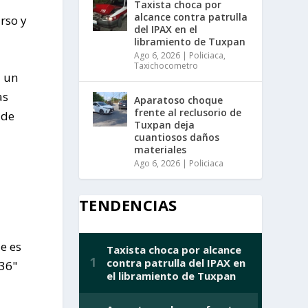
Taxista choca por
alcance contra patrulla
rso y
del IPAX en el
libramiento de Tuxpan
Ago 6, 2026
|
Policiaca
,
Taxichocometro
a un
as
Aparatoso choque
frente al reclusorio de
 de
Tuxpan deja
cuantiosos daños
materiales
Ago 6, 2026
|
Policiaca
TENDENCIAS
e es
836"