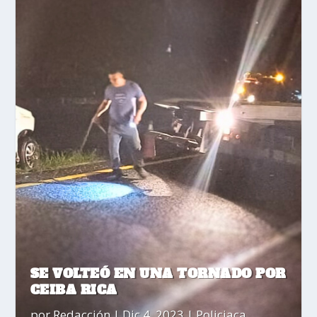
SE VOLTEÓ EN UNA TORNADO POR
CEIBA RICA
por
Redacción
|
Dic 4, 2023
|
Policiaca