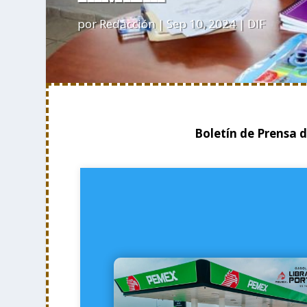
por
Redacción
|
Sep 10, 2024
|
DIF
Boletín de Prensa 