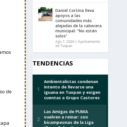
Daniel Cortina lleva
apoyos a las
comunidades más
alejadas de la cabecera
municipal: “No están
solos”
Ago 7, 2026
|
Ayuntamiento
de Tuxpan
vamos
TENDENCIAS
iso de
etapa