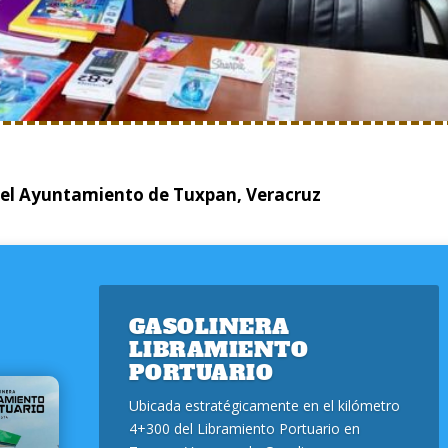
del Ayuntamiento de Tuxpan, Veracruz
GASOLINERA
LIBRAMIENTO
PORTUARIO
Ubicada estratégicamente en el kilómetro
4+300 del Libramiento Portuario en