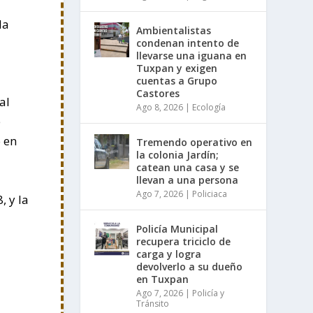
u
la
Ambientalistas
condenan intento de
llevarse una iguana en
Tuxpan y exigen
cuentas a Grupo
Castores
al
Ago 8, 2026
|
Ecología
e
o en
Tremendo operativo en
la colonia Jardín;
catean una casa y se
llevan a una persona
Ago 7, 2026
|
Policiaca
, y la
Policía Municipal
recupera triciclo de
carga y logra
devolverlo a su dueño
en Tuxpan
Ago 7, 2026
|
Policía y
Tránsito