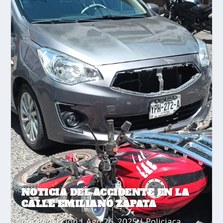
NOTICIA DEL ACCIDENTE EN LA
CALLE EMILIANO ZAPATA
por
Redacción
|
Ago 26, 2025
|
Policiaca