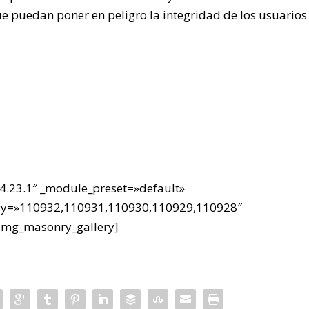
ue puedan poner en peligro la integridad de los usuarios
4.23.1″ _module_preset=»default»
ery=»110932,110931,110930,110929,110928″
/dmg_masonry_gallery]