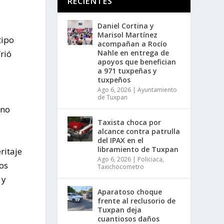
RECIENTES
Daniel Cortina y
Marisol Martínez
tipo
acompañan a Rocío
Nahle en entrega de
rió
apoyos que benefician
a 971 tuxpeñas y
tuxpeños
Ago 6, 2026
|
Ayuntamiento
de Tuxpan
ano
Taxista choca por
alcance contra patrulla
del IPAX en el
libramiento de Tuxpan
ritaje
Ago 6, 2026
|
Policiaca
,
dos
Taxichocometro
 y
Aparatoso choque
frente al reclusorio de
Tuxpan deja
cuantiosos daños