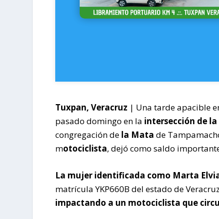
Tuxpan, Veracruz
| Una tarde apacible e
pasado domingo en la
intersección de la
congregación de
la Mata
de Tampamachoco
m
otociclista
, dejó como saldo important
La mujer identificada como Marta Elvi
matrícula YKP660B del estado de Veracru
impactando a un motociclista que circul