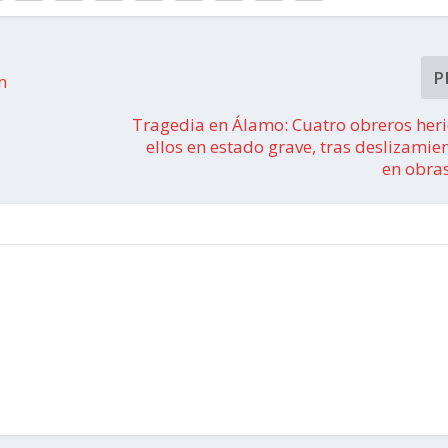
P
n
Tragedia en Álamo: Cuatro obreros heri
ellos en estado grave, tras deslizamien
en obras