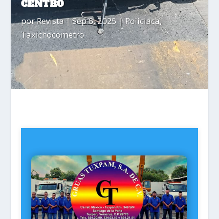
CENTRO
por
Revista
|
Sep 6, 2025
|
Policiaca
,
Taxichocometro