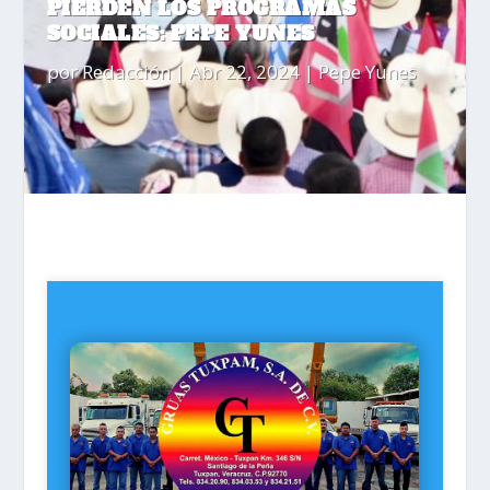
PIERDEN LOS PROGRAMAS
SOCIALES: PEPE YUNES
por
Redacción
|
Abr 22, 2024
|
Pepe Yunes