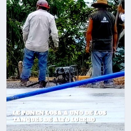
LE PONEN LOSA A UNO DE LOS
TANQUES DE ALTO LUCERO
por
Revista
|
Nov 9, 2021
|
Noticia