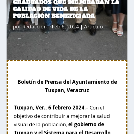
GRADUADOS QUE MEJORARÁN LA
CALIDAD DE VIDA DE LA
POBLACIÓN BENEFICIADA
por
Redacción
|
Feb 6, 2024
|
Artículo
Boletín de Prensa del Ayuntamiento de
Tuxpan, Veracruz
Tuxpan, Ver., 6 febrero 2024.
– Con el
objetivo de contribuir a mejorar la salud
visual de la población,
el gobierno de
Tuxpan y el Sistema para el Desarrollo