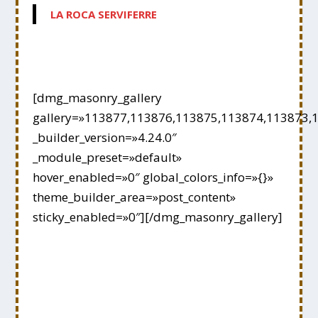
LA ROCA SERVIFERRE
[dmg_masonry_gallery
gallery=»113877,113876,113875,113874,113873,
_builder_version=»4.24.0″
_module_preset=»default»
hover_enabled=»0″ global_colors_info=»{}»
theme_builder_area=»post_content»
sticky_enabled=»0″][/dmg_masonry_gallery]