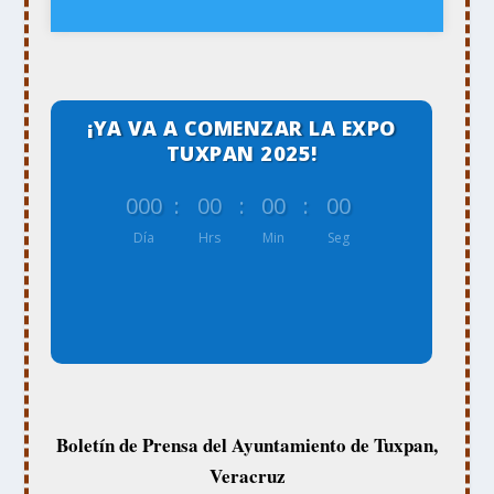
¡YA VA A COMENZAR LA EXPO
TUXPAN 2025!
000
:
00
:
00
:
00
Día
Hrs
Min
Seg
Boletín de Prensa del Ayuntamiento de Tuxpan,
Veracruz