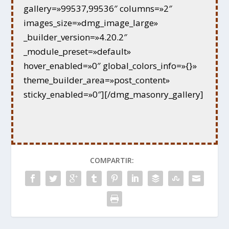
gallery=»99537,99536″ columns=»2″
images_size=»dmg_image_large»
_builder_version=»4.20.2″
_module_preset=»default»
hover_enabled=»0″ global_colors_info=»{}»
theme_builder_area=»post_content»
sticky_enabled=»0″][/dmg_masonry_gallery]
COMPARTIR: