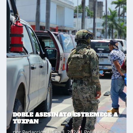
DOBLE ASESINATO ESTREMECE A
TUXPAN
por
Redacción
|
Ago 3, 2024
|
Policiaca