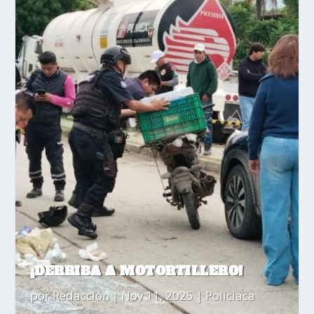
¡DERRIBA A MOTORTILLERO!
por
Redacción
|
Nov 11, 2025
|
Policiaca