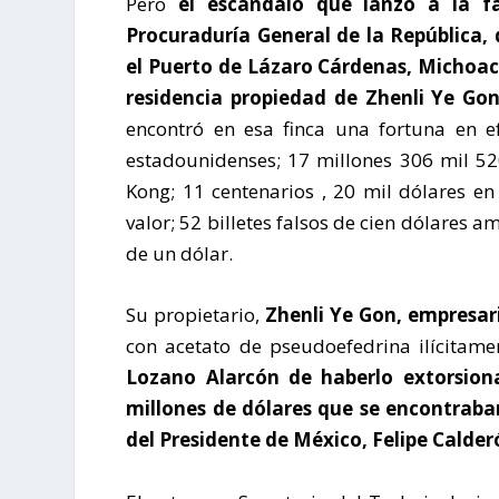
Pero
el escándalo que lanzó a la 
Procuraduría General de la República
,
el Puerto
de Lázaro Cárdenas
, Michoa
residencia propiedad de Zhenli Ye Go
encontró en esa finca una fortuna en e
estadounidenses; 17 millones 306 mil 5
Kong; 11 centenarios , 20 mil dólares en 
valor; 52 billetes falsos de cien dólares 
de un dólar.
Su propietario,
Zhenli Ye Gon,
empresar
con acetato de pseudoefedrina ilícitame
Lozano Alarcón
de haberlo extorsion
millones de dólares que se encontraba
del Presidente de México, Felipe Calde