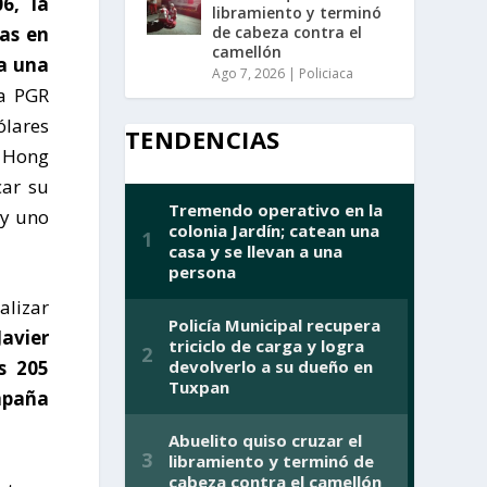
06
, la
libramiento y terminó
de cabeza contra el
as
en
camellón
 a una
Ago 7, 2026
|
Policiaca
a PGR
ólares
TENDENCIAS
e Hong
car su
 y uno
alizar
Javier
s 205
mpaña