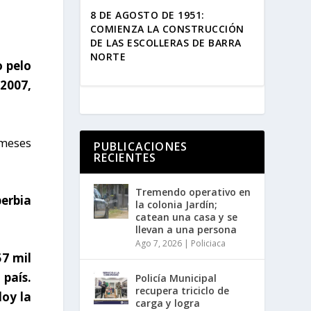
8 DE AGOSTO DE 1951:
COMIENZA LA CONSTRUCCIÓN
DE LAS ESCOLLERAS DE BARRA
NORTE
o pelo
 2007,
 meses
PUBLICACIONES
RECIENTES
Tremendo operativo en
berbia
la colonia Jardín;
catean una casa y se
llevan a una persona
Ago 7, 2026
|
Policiaca
57 mil
 país.
Policía Municipal
recupera triciclo de
doy la
carga y logra