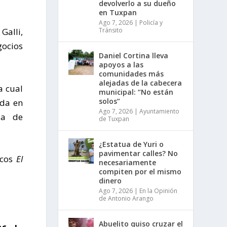
devolverlo a su dueño
en Tuxpan
Ago 7, 2026
|
Policía y
Tránsito
Galli,
gocios
Daniel Cortina lleva
apoyos a las
comunidades más
alejadas de la cabecera
a cual
municipal: “No están
solos”
ada en
Ago 7, 2026
|
Ayuntamiento
ia de
de Tuxpan
¿Estatua de Yuri o
pavimentar calles? No
icos
El
necesariamente
compiten por el mismo
dinero
Ago 7, 2026
|
En la Opinión
de Antonio Arango
Abuelito quiso cruzar el