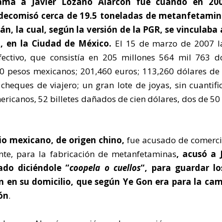
fama a Javier Lozano Alarcón fue cuando en
20
 decomisó cerca de 19.5 toneladas
de metanfetamin
cán
, la cual, según la versión de la PGR, se vinculaba
n, en la Ciudad de México
.
El 15 de marzo de 2007 l
fectivo, que consistía en 205 millones 564 mil 763 d
20 pesos mexicanos; 201,460 euros; 113,260 dólares d
cheques de viajero; un gran lote de joyas, sin cuantifi
americanos, 52 billetes dañados de cien dólares, dos de 50
io
mexicano
, de origen chino
,
fue acusado de comerci
nte, para la fabricación de metanfetaminas
,
acusó a 
ado diciéndole “
coopela o cuellos
“, para guardar lo
n en su domicilio, que según Ye Gon era para la ca
rón
.