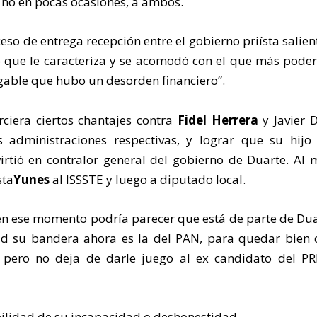
y no en pocas ocasiones, a ambos.
ceso de entrega recepción entre el gobierno priísta salient
o que le caracteriza y se acomodó con el que más poder
gable que hubo un desorden financiero”.
rciera ciertos chantajes contra
Fidel Herrera
y Javier 
administraciones respectivas, y lograr que su hijo
irtió en contralor general del gobierno de Duarte. Al
sta
Yunes
al ISSSTE y luego a diputado local.
n ese momento podría parecer que está de parte de Dua
dad su bandera ahora es la del PAN, para quedar bien 
 pero no deja de darle juego al ex candidato del PR
bilidad de su incapacidad o deshonestidad.