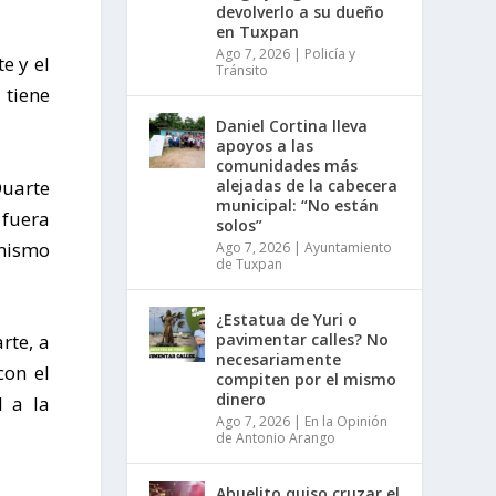
devolverlo a su dueño
en Tuxpan
Ago 7, 2026
|
Policía y
e y el
Tránsito
 tiene
Daniel Cortina lleva
apoyos a las
comunidades más
alejadas de la cabecera
Duarte
municipal: “No están
 fuera
solos”
 mismo
Ago 7, 2026
|
Ayuntamiento
de Tuxpan
¿Estatua de Yuri o
pavimentar calles? No
rte, a
necesariamente
con el
compiten por el mismo
dinero
I a la
Ago 7, 2026
|
En la Opinión
de Antonio Arango
Abuelito quiso cruzar el