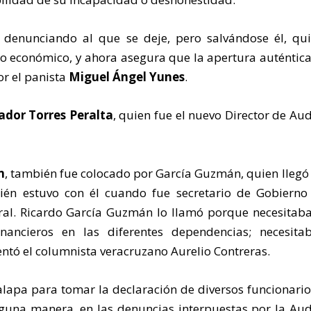
 denunciando al que se deje, pero salvándose él, qu
 económico, y ahora asegura que la apertura auténtica
or el panista
Miguel Ángel Yunes
.
ador Torres Peralta
, quien fue el nuevo Director de Aud
n
, también fue colocado por García Guzmán, quien lleg
ién estuvo con él cuando fue secretario de Gobierno
ral. Ricardo García Guzmán lo llamó porque necesitab
inancieros en las diferentes dependencias; necesit
entó el columnista veracruzano Aurelio Contreras.
alapa para tomar la declaración de diversos funcionario
lguna manera, en las denuncias interpuestas por la Aud