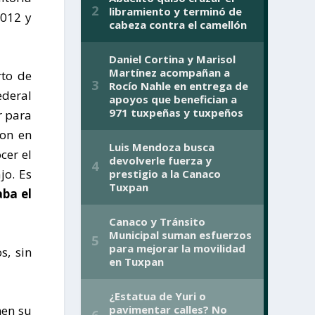
2012 y
rto de
ederal
r para
son en
cer el
jo. Es
ba el
s, sin
nen su