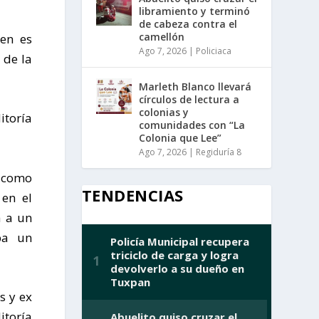
libramiento y terminó
de cabeza contra el
camellón
ien es
Ago 7, 2026
|
Policiaca
 de la
Marleth Blanco llevará
círculos de lectura a
colonias y
itoría
comunidades con “La
Colonia que Lee”
Ago 7, 2026
|
Regiduría 8
ó como
TENDENCIAS
 en el
a a un
aba un
s y ex
itoría