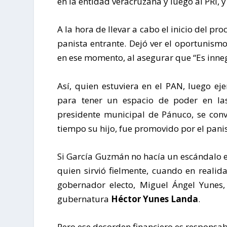
en la entidad veracruzana y luego al PRI, 
A la hora de llevar a cabo el inicio del pro
panista entrante. Dejó ver el oportunism
en ese momento, al asegurar que “Es inne
Así, quien estuviera en el PAN, luego eje
para tener un espacio de poder en las 
presidente municipal de Pánuco, se conv
tiempo su hijo, fue promovido por el pani
Si García Guzmán no hacía un escándalo e
quien sirvió fielmente, cuando en reali
gobernador electo, Miguel Ángel Yunes,
gubernatura
Héctor Yunes Landa
.
Pero ese desorden financiero es responsa