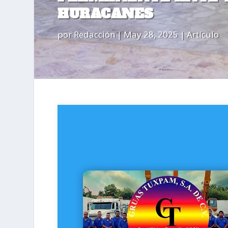
HURACANES
por
Redacción
|
May 28, 2025
|
Artículo