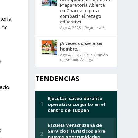
Preparatoria Abierta
en Chacoaco para
combatir el rezago
tería
educativo
l de
Ago 4, 2026
|
Regiduría 8
¡A veces quisiera ser
hombre…
Ago 4, 2026
|
En la Opinión
de Antonio Arango
n
TENDENCIAS
mado
d