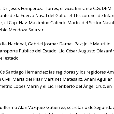
e Dr. Jesús Fomperoza Torres; el vicealmirante C.G. DEM.
 de la Fuerza Naval del Golfo; el Tte. coronel de Infan
ar; el Cap. Nav. Maximino Galindo Marín, del Sector Nava
ebio Mendoza Salazar.
ardia Nacional, Gabriel Josmar Damas Paz; José Maurilio
ransporte Público del Estado; Lic. César Augusto Olazará
el estado.
esús Santiago Hernández; las regidoras y los regidores A
 Civil; María del Pilar Martínez Matesanz, Anahí Aguilar
etrio López Marín y el Lic. Heriberto del Ángel Cruz, en
Guillermo Alán Vázquez Gutiérrez, secretario de Segurida