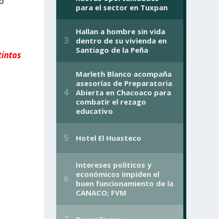
lo
tintos