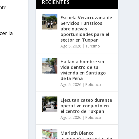
RECIENTES
nte
Escuela Veracruzana de
Servicios Turísticos
abre nuevas
cer la
oportunidades para el
sector en Tuxpan
Ago 5, 2026
|
Turismo
Hallan a hombre sin
vida dentro de su
vivienda en Santiago
de la Peña
Ago 5, 2026
|
Policiaca
Ejecutan cateo durante
operativo conjunto en
el centro de Tuxpan
Ago 5, 2026
|
Policiaca
Marleth Blanco
acompaña asesorías de