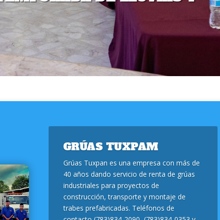
GRÚAS TUXPAM
Grúas Tuxpan es una empresa con más de
40 años dando servicio de renta de grúas
industriales para proyectos de
construcción, transporte y montaje de
trabes prefabricadas. Teléfonos de
contacto (783)834-2090, (783)834-0353 y