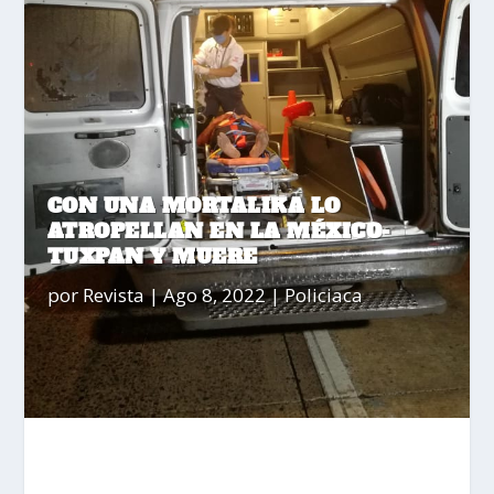
CON UNA MORTALIKA LO
ATROPELLAN EN LA MÉXICO-
TUXPAN Y MUERE
por
Revista
|
Ago 8, 2022
|
Policiaca