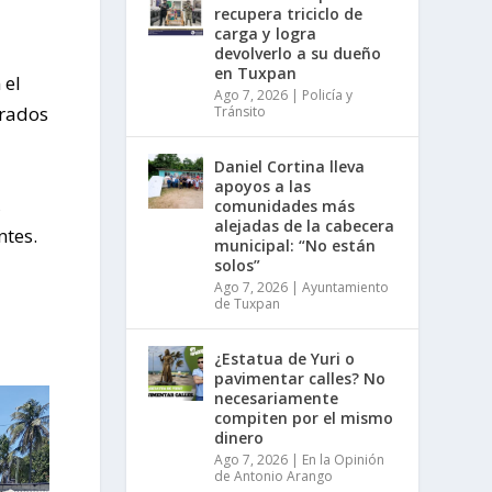
recupera triciclo de
carga y logra
devolverlo a su dueño
en Tuxpan
 el
Ago 7, 2026
|
Policía y
irados
Tránsito
Daniel Cortina lleva
apoyos a las
,
comunidades más
alejadas de la cabecera
ntes.
municipal: “No están
solos”
Ago 7, 2026
|
Ayuntamiento
de Tuxpan
¿Estatua de Yuri o
pavimentar calles? No
necesariamente
compiten por el mismo
dinero
Ago 7, 2026
|
En la Opinión
de Antonio Arango