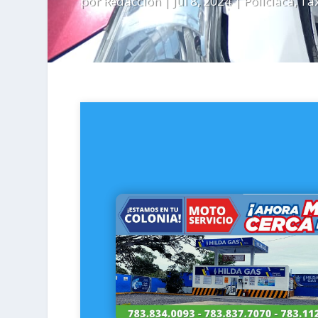
por
Redacción
|
Jul 8, 2024
|
Policiaca
,
Ta