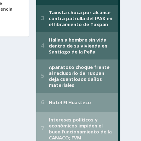
e
gencia