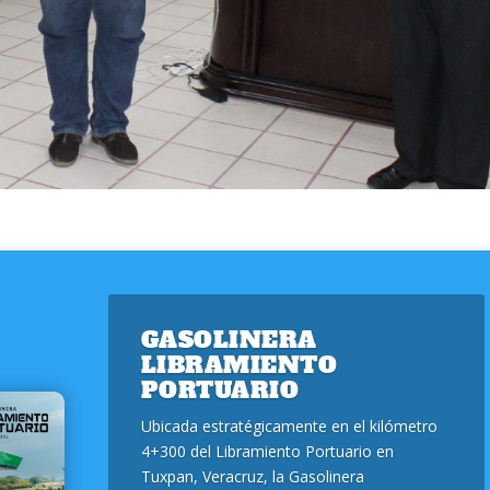
GASOLINERA
LIBRAMIENTO
PORTUARIO
Ubicada estratégicamente en el kilómetro
4+300 del Libramiento Portuario en
Tuxpan, Veracruz, la Gasolinera