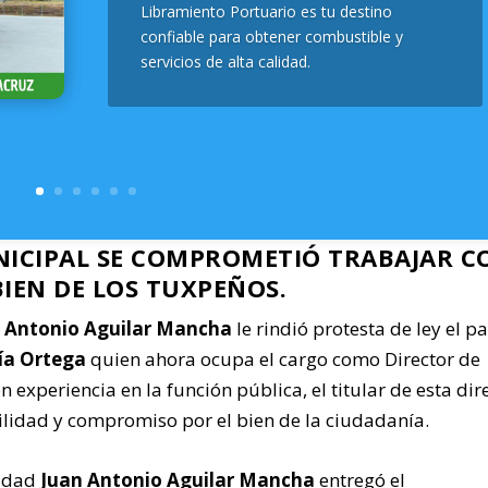
Libramiento Portuario es tu destino
confiable para obtener combustible y
servicios de alta calidad.
ICIPAL SE COMPROMETIÓ TRABAJAR C
BIEN DE LOS TUXPEÑOS.
 Antonio Aguilar Mancha
le rindió protesta de ley el 
cía Ortega
quien ahora ocupa el cargo como Director de
xperiencia en la función pública, el titular de esta dir
lidad y compromiso por el bien de la ciudadanía.
ridad
Juan Antonio Aguilar Mancha
entregó el