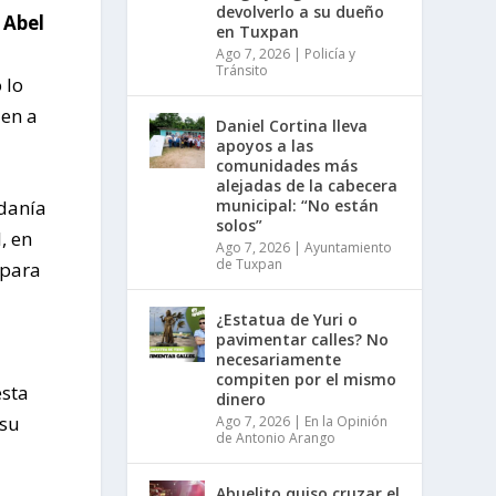
devolverlo a su dueño
a
Abel
en Tuxpan
Ago 7, 2026
|
Policía y
Tránsito
 lo
en a
Daniel Cortina lleva
apoyos a las
comunidades más
alejadas de la cabecera
municipal: “No están
adanía
solos”
, en
Ago 7, 2026
|
Ayuntamiento
de Tuxpan
 para
¿Estatua de Yuri o
pavimentar calles? No
necesariamente
compiten por el mismo
esta
dinero
 su
Ago 7, 2026
|
En la Opinión
de Antonio Arango
Abuelito quiso cruzar el