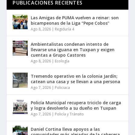
PUBLICACIONES RECIENTES
Las Amigas de PUMA vuelven a reinar: son
bicampeonas de la Liga “Pepe Cobos”
Ago 8, 2026
|
Regiduría 4
Ambientalistas condenan intento de
llevarse una iguana en Tuxpan y exigen
cuentas a Grupo Castores
Ago 8, 2026
|
Ecología
Tremendo operativo en la colonia Jardín;
catean una casa y se llevan a una persona
Ago 7, 2026
|
Policiaca
Policía Municipal recupera triciclo de carga
y logra devolverlo a su dueño en Tuxpan
Ago 7, 2026
|
Policía y Tránsito
Daniel Cortina lleva apoyos a las
comunidades más alejadas de la cabecera