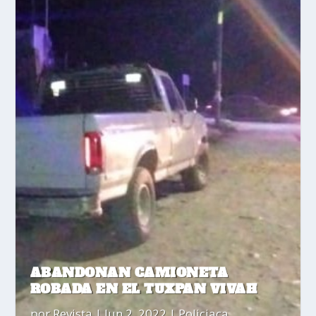
ABANDONAN CAMIONETA
ROBADA EN EL TUXPAN VIVAH
por
Revista
|
Jun 2, 2022
|
Policiaca