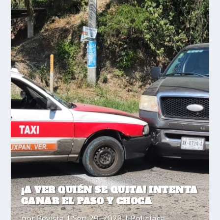
¡A VER QUIÉN SE QUITA! INTENTA
GANAR EL PASO Y CHOCA
por
Revista
|
Sep 29, 2023
|
Policiaca