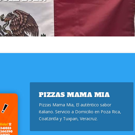
PIZZAS MAMA MIA
Pizzas Mama Mia, El auténtico sabor
italiano. Servicio a Domicilio en Poza Rica,
Coatzintla y Tuxpan, Veracruz.