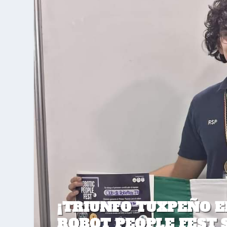
¡TRIUNFO TUXPEÑO E
ROBOT PEOPLE FEST S