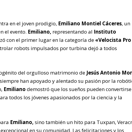
ntra en el joven prodigio,
Emiliano Montiel Cáceres
, un
n el evento.
Emiliano,
representando al
Instituto
alzó con el primer lugar en la categoría de
«Velocista Pro
ntrolar robots impulsados por turbina dejó a todos
mogénito del orgulloso matrimonio de
Jesús Antonio Mon
 siempre han apoyado y alentado su pasión por la robóti
n,
Emiliano
demostró que los sueños pueden convertirse
para todos los jóvenes apasionados por la ciencia y la
 para
Emiliano,
sino también un hito para Tuxpan, Veracr
 excepcional en su comunidad. Las felicitaciones y los