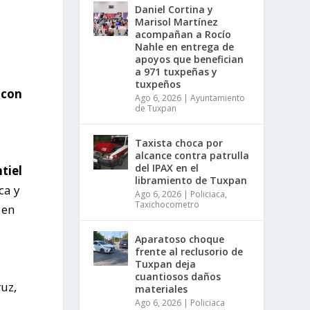
Daniel Cortina y
Marisol Martínez
acompañan a Rocío
Nahle en entrega de
apoyos que benefician
a 971 tuxpeñas y
tuxpeños
 con
Ago 6, 2026
|
Ayuntamiento
de Tuxpan
Taxista choca por
alcance contra patrulla
del IPAX en el
tiel
libramiento de Tuxpan
ca y
Ago 6, 2026
|
Policiaca
,
Taxichocometro
 en
Aparatoso choque
frente al reclusorio de
Tuxpan deja
cuantiosos daños
uz,
materiales
Ago 6, 2026
|
Policiaca