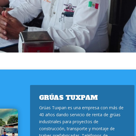
GRÚAS TUXPAM
Grúas Tuxpan es una empresa con más de
40 años dando servicio de renta de grúas
industriales para proyectos de
construcción, transporte y montaje de
trabes prefabricadas. Teléfonos de