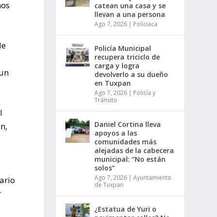
hos
catean una casa y se
llevan a una persona
Ago 7, 2026
|
Policiaca
de
Policía Municipal
recupera triciclo de
carga y logra
 un
devolverlo a su dueño
en Tuxpan
Ago 7, 2026
|
Policía y
Tránsito
l
Daniel Cortina lleva
n,
apoyos a las
comunidades más
alejadas de la cabecera
municipal: “No están
solos”
Ago 7, 2026
|
Ayuntamiento
ario
de Tuxpan
r
¿Estatua de Yuri o