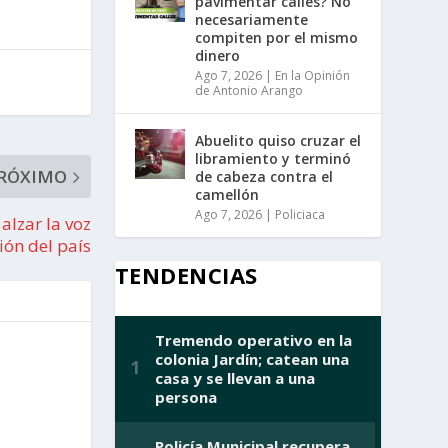
pavimentar calles? No
necesariamente
compiten por el mismo
dinero
Ago 7, 2026
|
En la Opinión
de Antonio Arango
Abuelito quiso cruzar el
libramiento y terminó
RÓXIMO
de cabeza contra el
camellón
Ago 7, 2026
|
Policiaca
alzar la voz
ción del país
TENDENCIAS