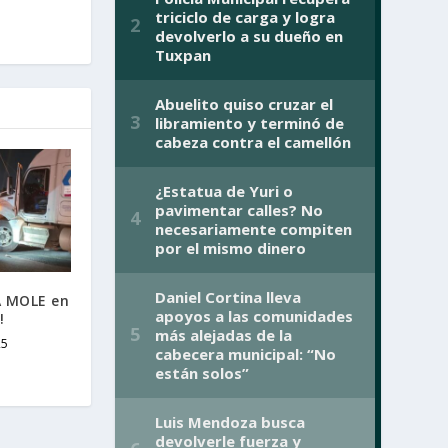
LA MOLE en
!
25