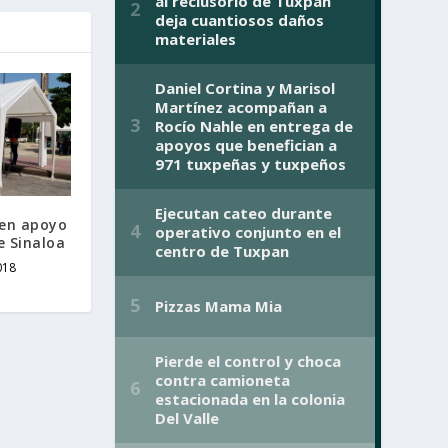
 en apoyo
e Sinaloa
018