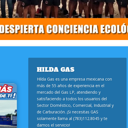
HILDA GAS
Hilda Gas es una empresa mexicana con
más de 55 años de experiencia en el
mercado del Gas LP, atendiendo y
satisfaciendo a todos los usuarios del
Sector Doméstico, Comercial, Industrial y
de Carburación. ¡Si necesitas GAS
solamente llama al (783)112.8045 y te
damos el servicio!