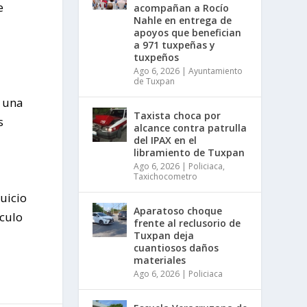
e
acompañan a Rocío
Nahle en entrega de
apoyos que benefician
a 971 tuxpeñas y
tuxpeños
Ago 6, 2026
|
Ayuntamiento
de Tuxpan
a una
Taxista choca por
s
alcance contra patrulla
del IPAX en el
libramiento de Tuxpan
Ago 6, 2026
|
Policiaca
,
Taxichocometro
uicio
Aparatoso choque
ículo
frente al reclusorio de
Tuxpan deja
cuantiosos daños
materiales
Ago 6, 2026
|
Policiaca