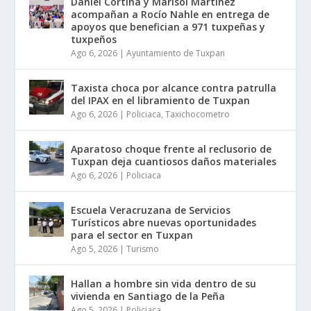
Daniel Cortina y Marisol Martínez
acompañan a Rocío Nahle en entrega de
apoyos que benefician a 971 tuxpeñas y
tuxpeños
Ago 6, 2026
|
Ayuntamiento de Tuxpan
Taxista choca por alcance contra patrulla
del IPAX en el libramiento de Tuxpan
Ago 6, 2026
|
Policiaca
,
Taxichocometro
Aparatoso choque frente al reclusorio de
Tuxpan deja cuantiosos daños materiales
Ago 6, 2026
|
Policiaca
Escuela Veracruzana de Servicios
Turísticos abre nuevas oportunidades
para el sector en Tuxpan
Ago 5, 2026
|
Turismo
Hallan a hombre sin vida dentro de su
vivienda en Santiago de la Peña
Ago 5, 2026
|
Policiaca