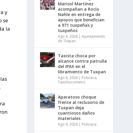
Marisol Martínez
acompañan a Rocío
da y
Nahle en entrega de
o se
apoyos que benefician
a 971 tuxpeñas y
da la
tuxpeños
Ago 6, 2026
|
Ayuntamiento
de Tuxpan
Taxista choca por
alcance contra patrulla
del IPAX en el
libramiento de Tuxpan
Ago 6, 2026
|
Policiaca
,
las
Taxichocometro
.
Aparatoso choque
frente al reclusorio de
ara
Tuxpan deja
aron
cuantiosos daños
materiales
Ago 6, 2026
|
Policiaca