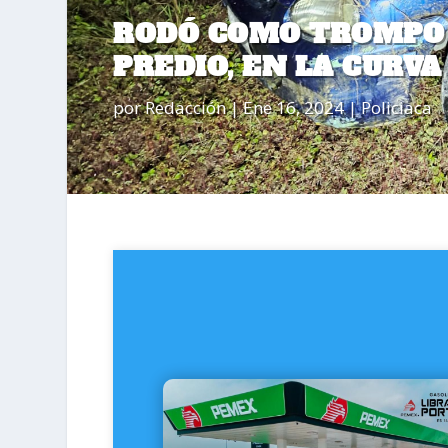
RODÓ COMO TROMPO 
PREDIO, EN LA CURVA
por
Redacción
|
Ene 16, 2024
|
Policiaca